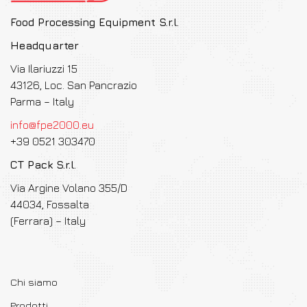
Food Processing Equipment S.r.l.
Headquarter
Via Ilariuzzi 15
43126, Loc. San Pancrazio
Parma – Italy
info@fpe2000.eu
+39 0521 303470
CT Pack S.r.l.
Via Argine Volano 355/D
44034, Fossalta
(Ferrara) – Italy
Chi siamo
Prodotti