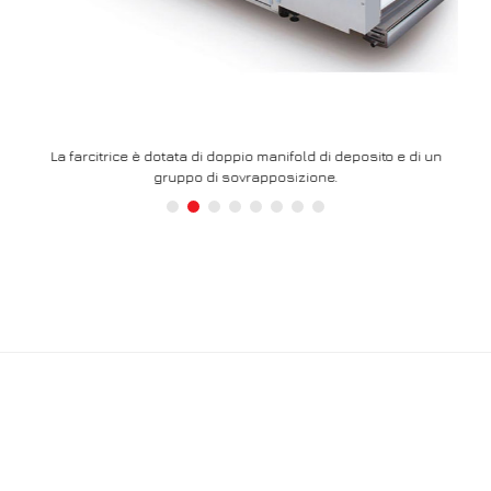
di un
La farcitrice è dotata di doppio manifold di deposito e di un
L
gruppo di sovrapposizione.